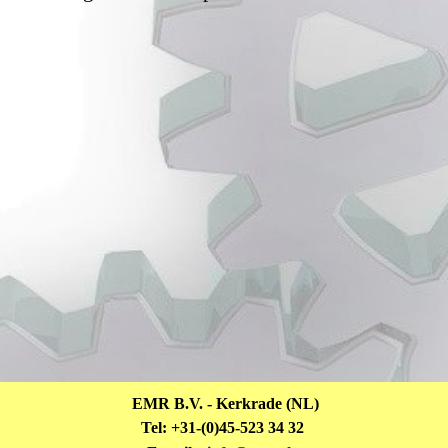
EMR B.V. - Kerkrade (NL)
Tel: +31-(0)45-523 34 32